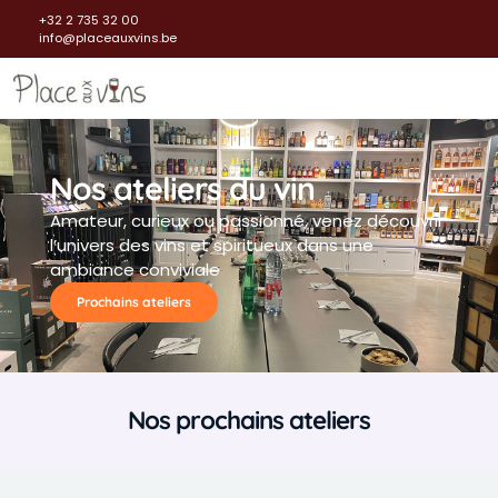
+32 2 735 32 00
info@placeauxvins.be
Nos ateliers du vin
Amateur, curieux ou passionné, venez découvrir
l’univers des vins et spiritueux dans une
ambiance conviviale
Prochains ateliers
Nos prochains ateliers