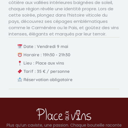
côtière aux vallées intérieures baignées de soleil,
chaque région révèle une identité propre. Lors de
cette soirée, plongez dans l’histoire viticole du
pays, découvrez ses cépages emblématiques
comme le Carménère ou le Pais, et goûtez des vins
intenses, élégants et marqués par leur terroir.
Date : Vendredi 9 mai
Horaire : 19h30 - 21h30
Lieu : Place aux vins
Tarif : 35 € / personne
Réservation obligatoire
Plus qu’un caviste, une passion. Chaque bouteille raconte